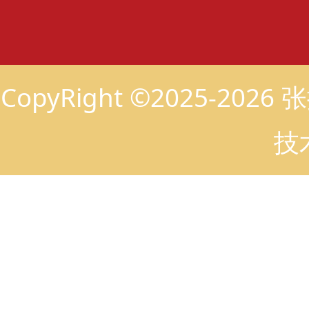
CopyRight ©2025-2
技